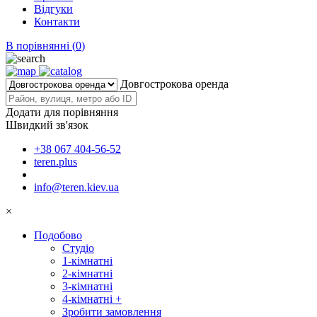
Відгуки
Контакти
В порівнянні (
0
)
Довгострокова оренда
Додати для порівняння
Швидкий зв'язок
+38 067 404-56-52
teren.plus
info@teren.kiev.ua
×
Подобово
Студіо
1-кімнатні
2-кімнатні
3-кімнатні
4-кімнатні +
Зробити замовлення