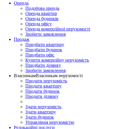
Оренда
Подобова оренда
Оренда квартир
Оренда будинків
Оренда офісу
Оренда комерційної нерухомості
Зробити замовлення
Продаж
Придбати квартиру
Придбати будинок
Придбати офіс
Купити комерційну нерухомість
Придбати ділянку
Зробити замовлення
Власникам
Власникам нерухомості
Продати нерухомість
Продати квартиру
Продати будинок
Продати ділянку
Здати нерухомість
Здати квартиру
Здати будинок
Управління нерухомістю
Релокаційні послуги