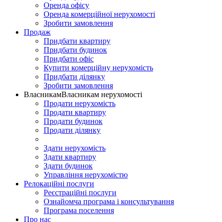
Оренда офісу
Оренда комерційної нерухомості
Зробити замовлення
Продаж
Придбати квартиру
Придбати будинок
Придбати офіс
Купити комерційну нерухомість
Придбати ділянку
Зробити замовлення
Власникам
Власникам нерухомості
Продати нерухомість
Продати квартиру
Продати будинок
Продати ділянку
Здати нерухомість
Здати квартиру
Здати будинок
Управління нерухомістю
Релокаційні послуги
Реєстраційні послуги
Ознайомча програма і консультування
Програма поселення
Про нас