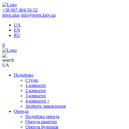
+38 067 404-56-52
teren.plus
info@teren.kiev.ua
UA
EN
RU
0
UA
Подобово
Студіо
1-кімнатні
2-кімнатні
3-кімнатні
4-кімнатні +
Зробити замовлення
Оренда
Подобова оренда
Оренда квартир
Оренда будинків