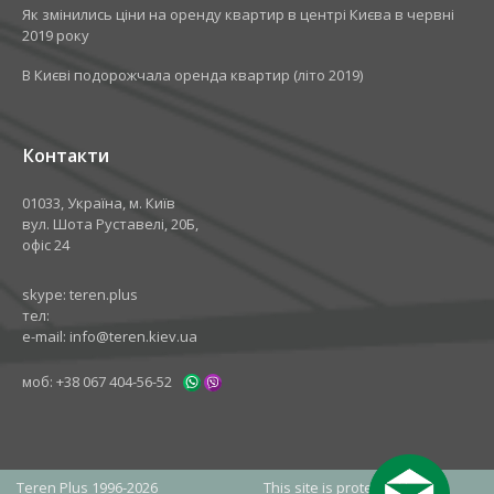
Як змінились ціни на оренду квартир в центрі Києва в червні
2019 року
В Києві подорожчала оренда квартир (літо 2019)
Контакти
01033, Україна, м. Київ
вул. Шота Руставелі, 20Б,
офіс 24
skype:
teren.plus
тел:
e-mail:
info@teren.kiev.ua
моб:
+38 067 404-56-52
Teren Plus 1996-2026
This site is protected by