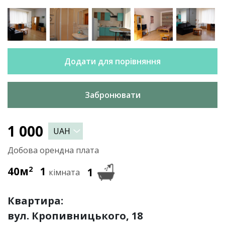
Додати для порівняння
Забронювати
1 000
Добова орендна плата
40м
2
1
1
кімната
Квартира:
вул. Кропивницького, 18