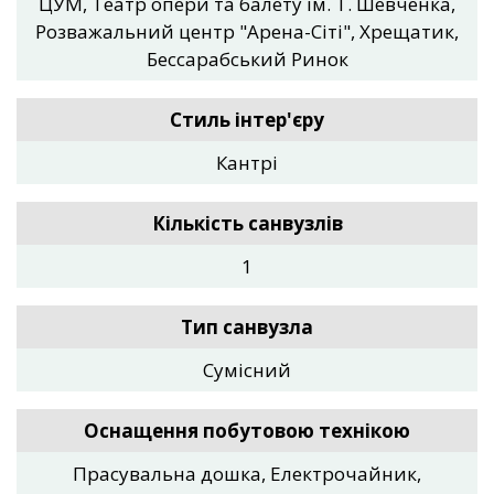
ЦУМ, Театр опери та балету ім. Т. Шевченка,
Розважальний центр "Арена-Сіті", Хрещатик,
Бессарабський Ринок
Стиль інтер'єру
Кантрі
Кількість санвузлів
1
Тип санвузла
Сумісний
Оснащення побутовою технікою
Прасувальна дошка, Електрочайник,